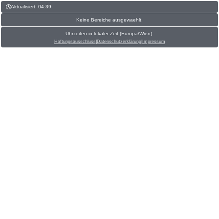
Aktualisiert: 04:39
Keine Bereiche ausgewaehlt.
Uhrzeiten in lokaler Zeit (Europa/Wien).
Haftungsausschluss
|
Datenschutzerklärung
|
Impressum