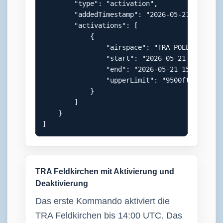
        "type": "activation",

        "addedTimestamp": "2026-05-21 14:50:00
        "activations": [

            {

                "airspace": "TRA POELS (W)",

                "start": "2026-05-21 13:00:00"
                "end": "2026-05-21 15:00:00",

                "upperLimit": "9500ft AMSL"

            }

        ]

    }

]
TRA Feldkirchen mit Aktivierung und
Deaktivierung
Das erste Kommando aktiviert die
TRA Feldkirchen bis 14:00 UTC. Das