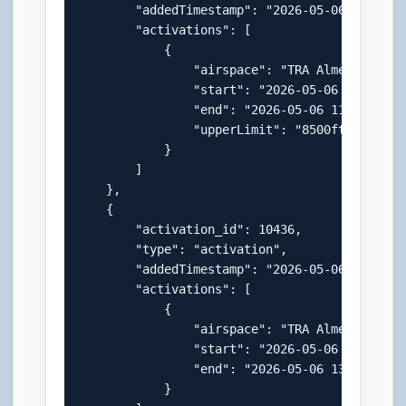
        "addedTimestamp": "2026-05-06 06:15:02
        "activations": [

            {

                "airspace": "TRA Almenland",

                "start": "2026-05-06 07:00:00"
                "end": "2026-05-06 11:00:00",

                "upperLimit": "8500ft AMSL"

            }

        ]

    },

    {

        "activation_id": 10436,

        "type": "activation",

        "addedTimestamp": "2026-05-06 10:32:18
        "activations": [

            {

                "airspace": "TRA Almenland",

                "start": "2026-05-06 07:00:00"
                "end": "2026-05-06 13:00:00"

            }
