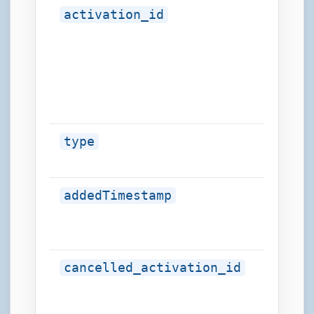
activation_id
integer
type
string
addedTimestamp
string
cancelled_activation_id
integer