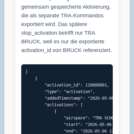
gemeinsam gespeicherte Aktivierung,
die als separate TRA-Kommandos
exportiert wird. Das spätere
stop_activation betrifft nur TRA
BRUCK, weil es nur die exportierte
activation_id von BRUCK referenziert.
[

    {

        "activation_id": 118800001,

        "type": "activation",

        "addedTimestamp": "2026-05-06 06:45:06
        "activations": [

            {

                "airspace": "TRA SCHOECKL",

                "start": "2026-05-06 07:00:00"
                "end": "2026-05-06 12:00:00"
