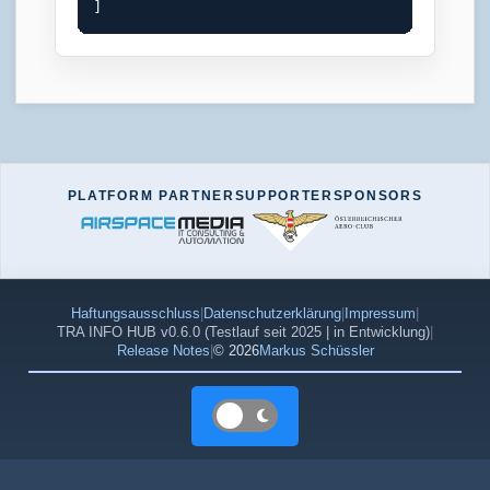
]
PLATFORM PARTNER
SUPPORTER
SPONSORS
Haftungsausschluss
|
Datenschutzerklärung
|
Impressum
|
TRA INFO HUB v0.6.0 (Testlauf seit 2025 | in Entwicklung)
|
Release Notes
|
© 2026
Markus Schüssler
Farbschema: Hell