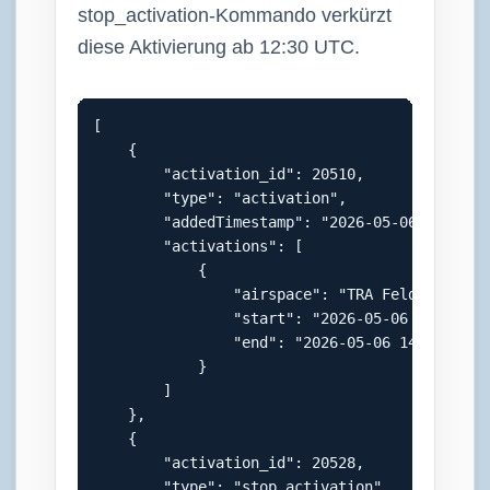
stop_activation-Kommando verkürzt
diese Aktivierung ab 12:30 UTC.
[

    {

        "activation_id": 20510,

        "type": "activation",

        "addedTimestamp": "2026-05-06 06:45:11
        "activations": [

            {

                "airspace": "TRA Feldkirchen",
                "start": "2026-05-06 08:00:00"
                "end": "2026-05-06 14:00:00"

            }

        ]

    },

    {

        "activation_id": 20528,

        "type": "stop_activation",
