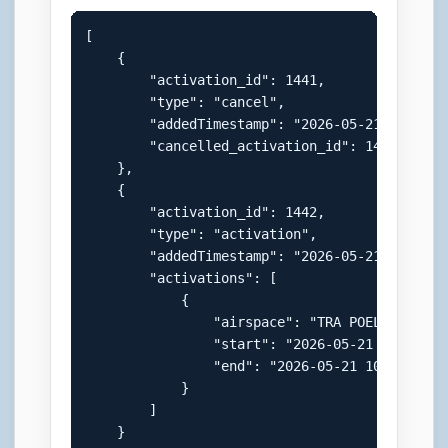
[

    {

        "activation_id": 1441,

        "type": "cancel",

        "addedTimestamp": "2026-05-21 08:10:00
        "cancelled_activation_id": 1440

    },

    {

        "activation_id": 1442,

        "type": "activation",

        "addedTimestamp": "2026-05-21 08:55:00
        "activations": [

            {

                "airspace": "TRA POELS (W)",

                "start": "2026-05-21 09:00:00"
                "end": "2026-05-21 10:00:00"

            }

        ]

    }
