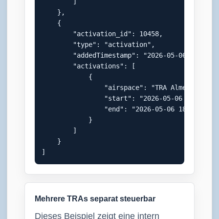
        ]

    },

    {

        "activation_id": 10458,

        "type": "activation",

        "addedTimestamp": "2026-05-06 12:44:07
        "activations": [

            {

                "airspace": "TRA Almenland",

                "start": "2026-05-06 07:00:00"
                "end": "2026-05-06 18:49:34"

            }

        ]

    }

]
Mehrere TRAs separat steuerbar
Dieses Beispiel zeigt eine intern