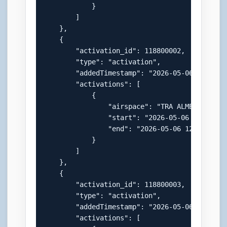
            }

        ]

    },

    {

        "activation_id": 118800002,

        "type": "activation",

        "addedTimestamp": "2026-05-06 06:45:06
        "activations": [

            {

                "airspace": "TRA ALMENLAND",

                "start": "2026-05-06 07:00:00"
                "end": "2026-05-06 12:00:00"

            }

        ]

    },

    {

        "activation_id": 118800003,

        "type": "activation",

        "addedTimestamp": "2026-05-06 06:45:06
        "activations": [
