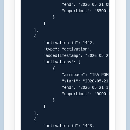
                "end": "2026-05-21 08:00:00",

                "upperLimit": "8500ft AMSL"

            }

        ]

    },

    {

        "activation_id": 1442,

        "type": "activation",

        "addedTimestamp": "2026-05-21 12:20:00
        "activations": [

            {

                "airspace": "TRA POELS (W)",

                "start": "2026-05-21 10:30:00"
                "end": "2026-05-21 11:30:00",

                "upperLimit": "9000ft AMSL"

            }

        ]

    },

    {

        "activation_id": 1443,
