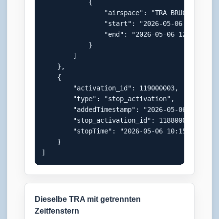
            {

                "airspace": "TRA BRUCK",

                "start": "2026-05-06 07:00:00"
                "end": "2026-05-06 12:00:00"

            }

        ]

    },

    {

        "activation_id": 119000003,

        "type": "stop_activation",

        "addedTimestamp": "2026-05-06 10:15:21
        "stop_activation_id": 118800003,

        "stopTime": "2026-05-06 10:15:00"

    }

]
Dieselbe TRA mit getrennten
Zeitfenstern