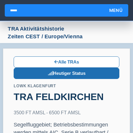
MENÜ
TRA Aktivitätshistorie
Zeiten CEST / Europe/Vienna
Alle TRAs
Heutiger Status
LOWK KLAGENFURT
TRA FELDKIRCHEN
3500 FT AMSL - 6500 FT AMSL
Segelfluggebiet; Betriebsbestimmungen
werden mittels AIC, Serie B verlautbart./