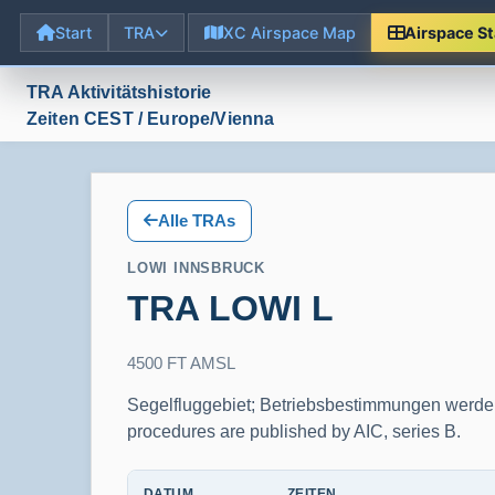
Start
TRA
XC Airspace Map
Airspace S
TRA Aktivitätshistorie
Zeiten CEST / Europe/Vienna
Alle TRAs
LOWI INNSBRUCK
TRA LOWI L
4500 FT AMSL
Segelfluggebiet; Betriebsbestimmungen werden m
procedures are published by AIC, series B.
DATUM
ZEITEN