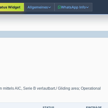
tatus Widget
Allgemeines
WhatsApp Info
ittels AIC, Serie B verlautbart./ Gliding area; Operational
STATUS
EINTRÄGE