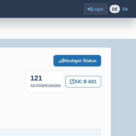
Login
DE
EN
Heutiger Status
121
AIC B 4/21
AKTIVIERUNGEN