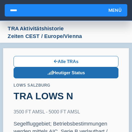
MENÜ
TRA Aktivitätshistorie
Zeiten CEST / Europe/Vienna
Alle TRAs
Heutiger Status
LOWS SALZBURG
TRA LOWS N
3500 FT AMSL - 5000 FT AMSL
Segelfluggebiet; Betriebsbestimmungen
werden mittels AIC, Serie B verlautbart./