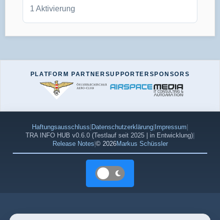
1 Aktivierung
PLATFORM PARTNER
SUPPORTER
SPONSORS
Haftungsausschluss
|
Datenschutzerklärung
|
Impressum
|
TRA INFO HUB v0.6.0 (Testlauf seit 2025 | in Entwicklung)
|
Release Notes
|
© 2026
Markus Schüssler
Farbschema: Hell