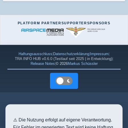
PLATFORM PARTNER
SUPPORTER
SPONSORS
Haftungsausschluss
|
Datenschutzerklärung
|
Impressum
|
TRA INFO HUB v0.6.0 (Testlauf seit 2025 | in Entwicklung)
|
Release Notes
|
© 2026
Markus Schüssler
Farbschema: Hell
⚠️ Die Nutzung erfolgt auf eigene Verantwortung.
Für Fehler im generierten Text wird keine Haftung